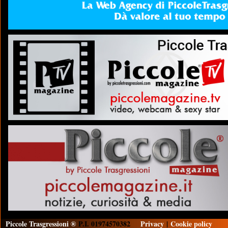
Piccole Trasgressioni ®
P.I. 01974570382
Privacy
|
Cookie policy