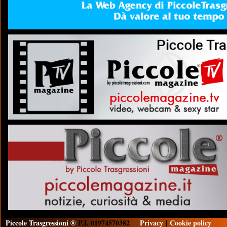
Piccole Trasgressioni ®
P.I. 01974570382
Privacy
|
Cookie policy