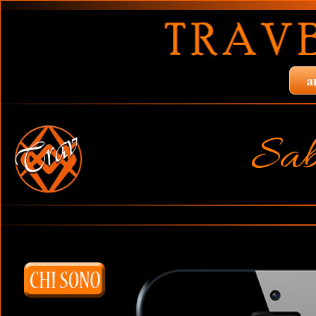
a
Sab