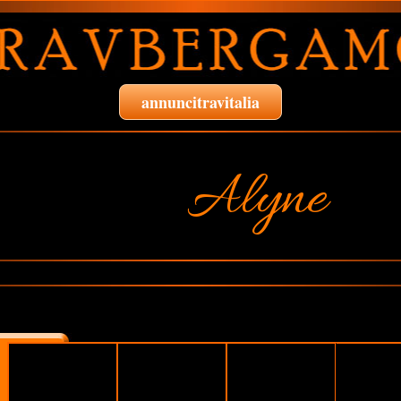
annuncitravitalia
Alyne